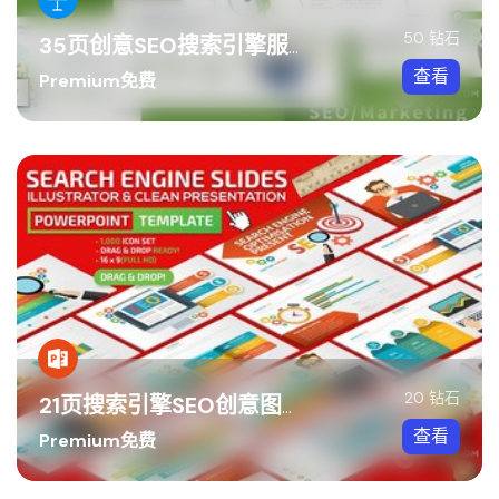
50 钻石
35页创意SEO搜索引擎服务行业keynote图形素材 包含11种主题配色
查看
Premium免费
20 钻石
21页搜索引擎SEO创意图形PPT模板
查看
Premium免费