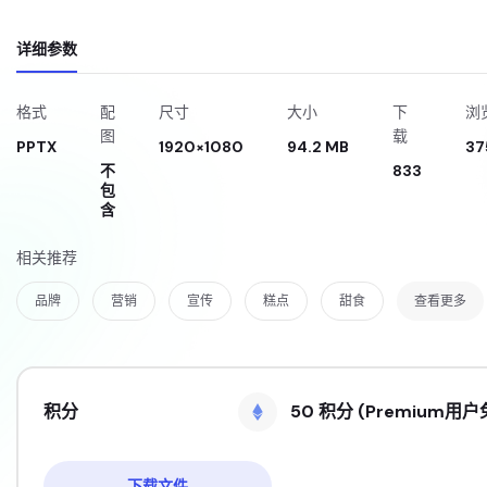
详细参数
格式
配
尺寸
大小
下
浏
图
载
PPTX
1920×1080
94.2 MB
37
不
833
包
含
相关推荐
品牌
营销
宣传
糕点
甜食
查看更多
积分
50 积分 (Premium用户
下载文件