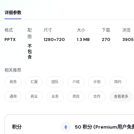
详细参数
格式
配
尺寸
大小
下载
浏览
图
PPTX
1280×720
1.3 MB
270
3905
不
包
含
相关推荐
商务
汇报
团队
介绍
计划
简约
通用
商业
业务
项目
合作
查看更多
积分
50 积分 (Premium用户免