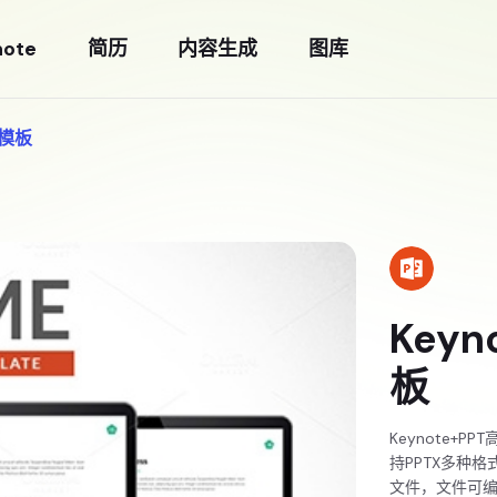
note
简历
内容生成
图库
用模板
Key
板
Keynote+
持PPTX多种
文件，文件可