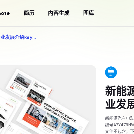
note
简历
内容生成
图库
展介绍key...
新能
业发展
新能源汽车电动
编号A7Y479
文件不包含，