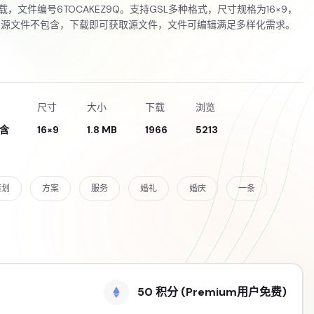
载，文件编号6TOCAKEZ9Q。支持GSL多种格式，尺寸规格为16×9，
意源文件不包含，下载即可获取源文件，文件可编辑满足多样化需求。
尺寸
大小
下载
浏览
含
16×9
1.8 MB
1966
5213
策划
方案
服务
婚礼
婚庆
一条
50 积分 (Premium用户免费)