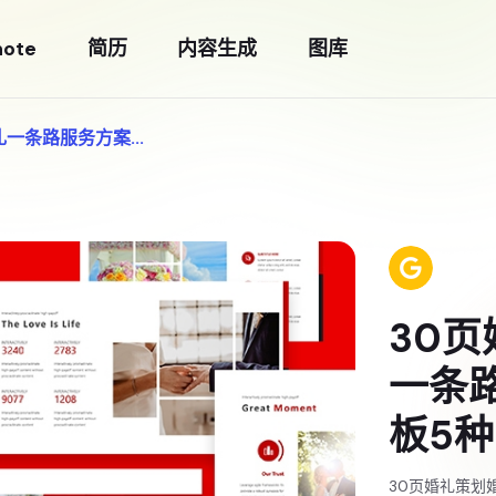
note
简历
内容生成
图库
一条路服务方案...
30
一条路
板5
30页婚礼策划婚