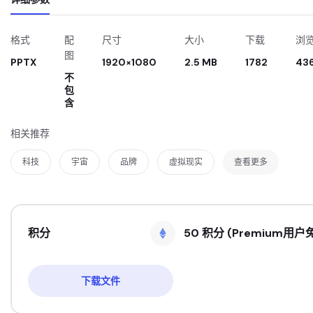
格式
配
尺寸
大小
下载
浏
图
PPTX
1920×1080
2.5 MB
1782
43
不
包
含
相关推荐
科技
宇宙
品牌
虚拟现实
查看更多
积分
50 积分 (Premium用户
下载文件